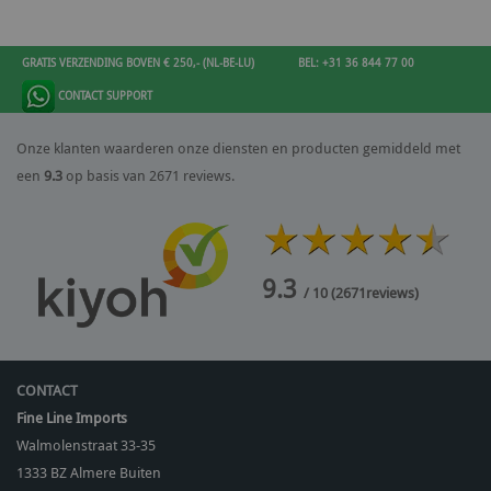
GRATIS VERZENDING BOVEN € 250,- (NL-BE-LU)
BEL: +31 36 844 77 00
CONTACT SUPPORT
Onze klanten waarderen onze diensten en producten gemiddeld met
een
9.3
op basis van 2671 reviews.
9.3
/ 10
(
2671
reviews)
CONTACT
Fine Line Imports
Walmolenstraat 33-35
1333 BZ
Almere Buiten