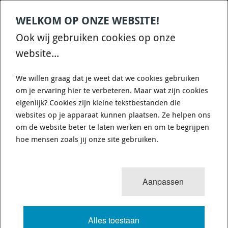
WELKOM OP ONZE WEBSITE!
Contact
Home
Categories
€
0,00
account
Zoek
Ook wij gebruiken cookies op onze
WHATSAPP ONS VOOR SNELLE VRAGEN EN ANTWOORDEN :)
website...
We willen graag dat je weet dat we cookies gebruiken
om je ervaring hier te verbeteren. Maar wat zijn cookies
eigenlijk? Cookies zijn kleine tekstbestanden die
websites op je apparaat kunnen plaatsen. Ze helpen ons
WHITELINE KCA317X - CONTROL
om de website beter te laten werken en om te begrijpen
ARM LOWER - INNER REAR BUSHING
hoe mensen zoals jij onze site gebruiken.
KIT-DOUBLE OFFSET
Aanpassen
655 van 3503
MENU
Alles toestaan