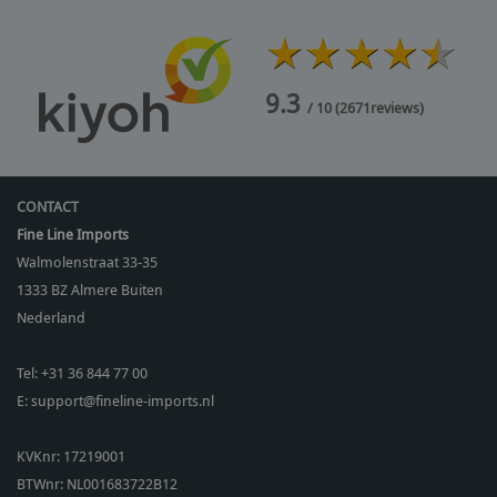
9.3
/ 10
(
2671
reviews)
CONTACT
Fine Line Imports
Walmolenstraat 33-35
1333 BZ
Almere Buiten
Nederland
Tel:
+31 36 844 77 00
E:
support@fineline-imports.nl
KVKnr: 17219001
BTWnr:
NL001683722B12