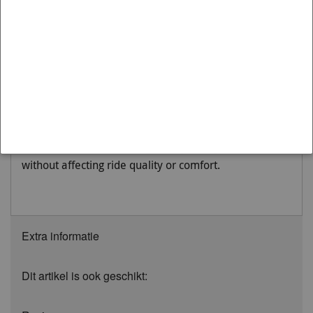
principally designed to reduce body roll or sway. By
reducing body roll, lateral loads are spread more
evenly across the tyres thereby increasing cornering
grip and improving outright performance. This
Whiteline 24mm 3 point adjustable sway bar = more
grip = better handling = outright performance - it's the
best dollar for dollar handling improvement you can
make to your vehicle. In fact, benefits extend to
improvements in handling, safety and tyre wear
without affecting ride quality or comfort.
Extra informatie
Dit artikel is ook geschikt: