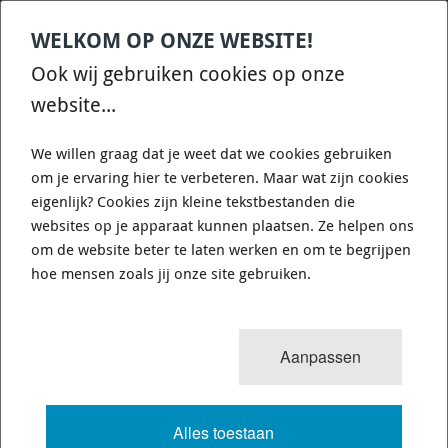
WELKOM OP ONZE WEBSITE!
Contact
Home
Categories
€
0,00
account
Zoek
Ook wij gebruiken cookies op onze
WHATSAPP ONS VOOR SNELLE VRAGEN EN ANTWOORDEN :)
website...
We willen graag dat je weet dat we cookies gebruiken
om je ervaring hier te verbeteren. Maar wat zijn cookies
eigenlijk? Cookies zijn kleine tekstbestanden die
websites op je apparaat kunnen plaatsen. Ze helpen ons
WHITELINE BSR36XZ - SWAY BAR -
om de website beter te laten werken en om te begrijpen
24MM 3 POINT ADJUSTABLE
hoe mensen zoals jij onze site gebruiken.
436 van 3503
MENU
Aanpassen
Alles toestaan