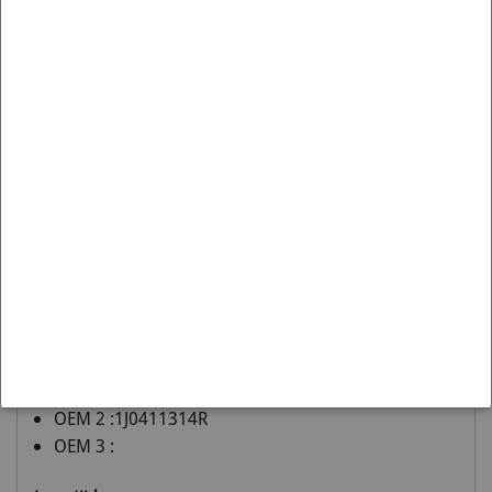
Omschrijving
Front Anti Roll Bar Mount 21mm Please check anti roll
bar diameter before ordering
Diagram Reference: 3
Aantal Nodig: 2
Pack Size: 2
STAAT ER 2,3,4 enz PER AUTO NODIG DAN DIENT U ER
ZOVEEL TE BESTELLEN ALS AANGEGEVEN, PER STUK IS
HELAAS NIET MOGELIJK. Prijzen vermeld zijn Per Stuk!
OEM nummers
:
OEM 1 :1J0 411 314 R
OEM 2 :1J0411314R
OEM 3 :