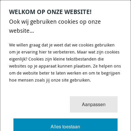
WELKOM OP ONZE WEBSITE!
Contact
Home
Categories
€
0,00
account
Zoek
Ook wij gebruiken cookies op onze
WHATSAPP ONS VOOR SNELLE VRAGEN EN ANTWOORDEN :)
website...
We willen graag dat je weet dat we cookies gebruiken
om je ervaring hier te verbeteren. Maar wat zijn cookies
eigenlijk? Cookies zijn kleine tekstbestanden die
websites op je apparaat kunnen plaatsen. Ze helpen ons
PFF85-411-21BLK - FRONT ANTI ROLL
om de website beter te laten werken en om te begrijpen
BAR MOUNT 21MM - POWERFLEX
hoe mensen zoals jij onze site gebruiken.
A1075-PFF85-411-21BLK - DIAGR.
REF: 3
Aanpassen
13435 van 25180
MENU
Alles toestaan