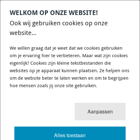
WELKOM OP ONZE WEBSITE!
Contact
Home
Categories
€
0,00
account
Zoek
Ook wij gebruiken cookies op onze
WHATSAPP ONS VOOR SNELLE VRAGEN EN ANTWOORDEN :)
website...
We willen graag dat je weet dat we cookies gebruiken
om je ervaring hier te verbeteren. Maar wat zijn cookies
eigenlijk? Cookies zijn kleine tekstbestanden die
websites op je apparaat kunnen plaatsen. Ze helpen ons
PFF36-107BLK - FRONT ANTI ROLL
om de website beter te laten werken en om te begrijpen
BAR LINK ROD BUSH - POWERFLEX
hoe mensen zoals jij onze site gebruiken.
A596-PFF36-107BLK - DIAGR. REF: 5
Aanpassen
6315 van 25180
MENU
Alles toestaan