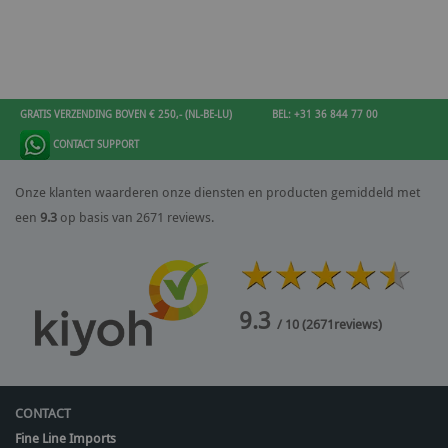
GRATIS VERZENDING BOVEN € 250,- (NL-BE-LU)
BEL: +31 36 844 77 00
CONTACT SUPPORT
Onze klanten waarderen onze diensten en producten gemiddeld met
een
9.3
op basis van 2671 reviews.
9.3
/ 10
(
2671
reviews)
CONTACT
Fine Line Imports