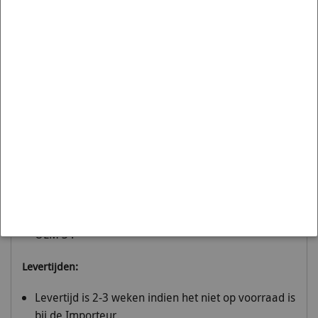
Rear Anti Roll Bar Link Rod Bush
Diagram Reference: 11
Aantal Nodig: 4
Pack Size: 4
STAAT ER 2,3,4 enz PER AUTO NODIG DAN DIENT U ER
ZOVEEL TE BESTELLEN ALS AANGEGEVEN, PER STUK IS
HELAAS NIET MOGELIJK. Prijzen vermeld zijn Per Stuk!
OEM nummers
:
OEM 1 :FDL6678
OEM 2 :
OEM 3 :
Levertijden:
Levertijd is 2-3 weken indien het niet op voorraad is
bij de Importeur.