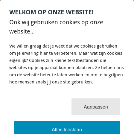
WELKOM OP ONZE WEBSITE!
Contact
Home
Categories
€
0,00
account
Zoek
Ook wij gebruiken cookies op onze
WHATSAPP ONS VOOR SNELLE VRAGEN EN ANTWOORDEN :)
website...
We willen graag dat je weet dat we cookies gebruiken
om je ervaring hier te verbeteren. Maar wat zijn cookies
eigenlijk? Cookies zijn kleine tekstbestanden die
websites op je apparaat kunnen plaatsen. Ze helpen ons
PFF36-105-20 - FRONT ANTI ROLL
om de website beter te laten werken en om te begrijpen
BAR MOUNTING BUSH 20MM -
hoe mensen zoals jij onze site gebruiken.
POWERFLEX A596-PFF36-105-20 -
DIAGR. REF: 4
Aanpassen
6304 van 25180
MENU
Alles toestaan