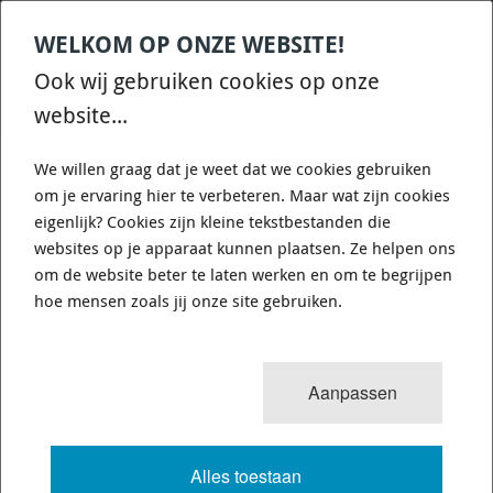
WELKOM OP ONZE WEBSITE!
Contact
Home
Categories
€
0,00
account
Zoek
Ook wij gebruiken cookies op onze
WHATSAPP ONS VOOR SNELLE VRAGEN EN ANTWOORDEN :)
website...
We willen graag dat je weet dat we cookies gebruiken
om je ervaring hier te verbeteren. Maar wat zijn cookies
eigenlijk? Cookies zijn kleine tekstbestanden die
websites op je apparaat kunnen plaatsen. Ze helpen ons
PFF19-2020BLK - LOWER TORQUE
om de website beter te laten werken en om te begrijpen
MOUNT, TRACK USE - POWERFLEX
hoe mensen zoals jij onze site gebruiken.
A402-PFF19-2020BLK - DIAGR. REF: 6
Aanpassen
2991 van 25180
MENU
Alles toestaan