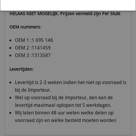
ZOVEEL TE BESTELLEN ALS AANGEGEVEN, PER STUK IS
HELAAS NIET MOGELIJK. Prijzen vermeld zijn Per Stuk!
OEM nummers
:
OEM 1 :1 695 146
OEM 2 :1141459
OEM 3 :1313587
Levertijden:
Levertijd is 2-3 weken indien het niet op voorraad is
bij de Importeur.
Wel op voorraad bij de importeur, dan kan de
levertijd maximaal oplopen tot 5 werkdagen.
Wij laten binnen 48 uur weten welke delen op
voorraad zijn en welke besteld moeten worden