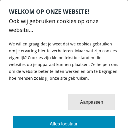
WELKOM OP ONZE WEBSITE!
Contact
Home
Categories
€
0,00
account
Zoek
Ook wij gebruiken cookies op onze
WHATSAPP ONS VOOR SNELLE VRAGEN EN ANTWOORDEN :)
website...
We willen graag dat je weet dat we cookies gebruiken
om je ervaring hier te verbeteren. Maar wat zijn cookies
eigenlijk? Cookies zijn kleine tekstbestanden die
websites op je apparaat kunnen plaatsen. Ze helpen ons
UW WINKELWAGEN IS LEEG
om de website beter te laten werken en om te begrijpen
hoe mensen zoals jij onze site gebruiken.
U heeft nog geen artikelen in uw winkelwagen
Aanpassen
GRATIS VERZENDING BOVEN € 250,- (NL-BE-LU)
BEL: +31 36 844 77 00
CONTACT SUPPORT
Alles toestaan
Onze klanten waarderen onze diensten en producten gemiddeld met