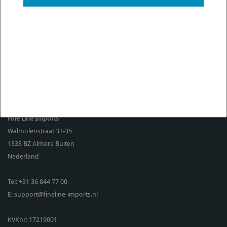
een
9.3
op basis van 2671 reviews.
9.3
/ 10
(
2671
reviews)
CONTACT
Fine Line Imports
Walmolenstraat 33-35
1333 BZ
Almere Buiten
Nederland
Tel:
+31 36 844 77 00
E:
support@fineline-imports.nl
KVKnr: 17219001