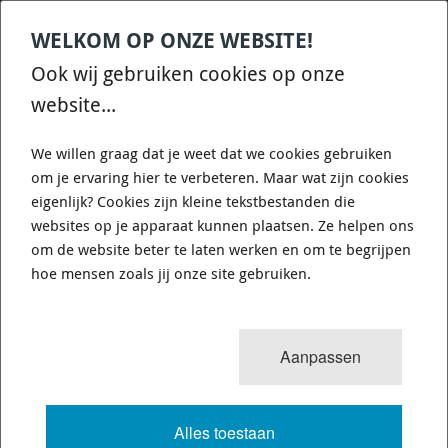
WELKOM OP ONZE WEBSITE!
Contact
Home
Categories
€
0,00
account
Zoek
Ook wij gebruiken cookies op onze
WHATSAPP ONS VOOR SNELLE VRAGEN EN ANTWOORDEN :)
website...
We willen graag dat je weet dat we cookies gebruiken
om je ervaring hier te verbeteren. Maar wat zijn cookies
eigenlijk? Cookies zijn kleine tekstbestanden die
websites op je apparaat kunnen plaatsen. Ze helpen ons
0
resultaten
Sorteren op:
om de website beter te laten werken en om te begrijpen
FORD MUSTANG 3.7 V6
hoe mensen zoals jij onze site gebruiken.
(GENERATION 5)
Aanpassen
VOLLEDIGE TEKST
Alles toestaan