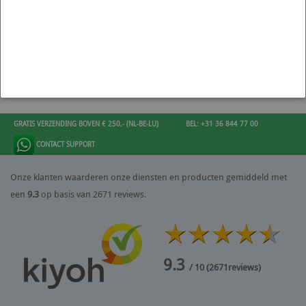
GRATIS VERZENDING BOVEN € 250,- (NL-BE-LU)
BEL: +31 36 844 77 00
CONTACT SUPPORT
Onze klanten waarderen onze diensten en producten gemiddeld met
een
9.3
op basis van 2671 reviews.
9.3
/ 10
(
2671
reviews)