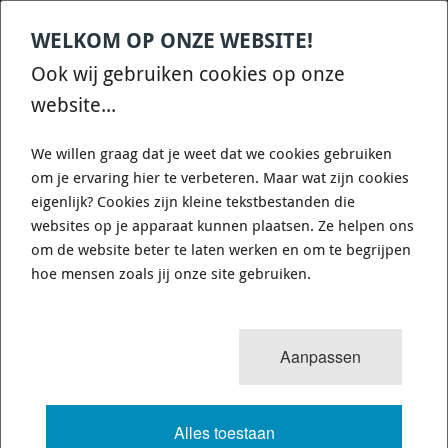
WELKOM OP ONZE WEBSITE!
Contact
Home
Categories
€
0,00
account
Zoek
Ook wij gebruiken cookies op onze
WHATSAPP ONS VOOR SNELLE VRAGEN EN ANTWOORDEN :)
website...
We willen graag dat je weet dat we cookies gebruiken
om je ervaring hier te verbeteren. Maar wat zijn cookies
eigenlijk? Cookies zijn kleine tekstbestanden die
websites op je apparaat kunnen plaatsen. Ze helpen ons
0
resultaten
Sorteren op:
om de website beter te laten werken en om te begrijpen
ODERSTEL UPGRADES 1981 - 1993
hoe mensen zoals jij onze site gebruiken.
DODGE RAM 1500
Aanpassen
VOLLEDIGE TEKST
Alles toestaan