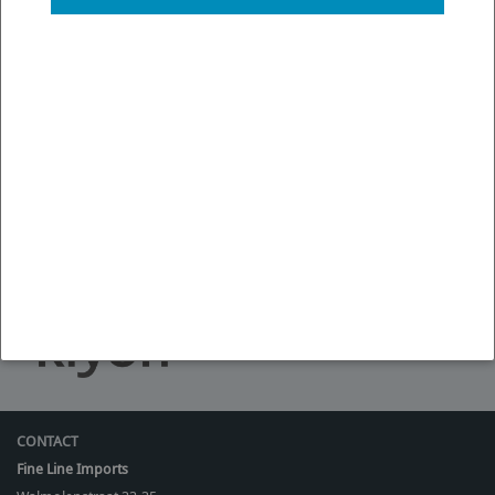
GRATIS VERZENDING BOVEN € 250,- (NL-BE-LU)
BEL: +31 36 844 77 00
CONTACT SUPPORT
Onze klanten waarderen onze diensten en producten gemiddeld met
een
9.3
op basis van 2671 reviews.
9.3
/ 10
(
2671
reviews)
CONTACT
Fine Line Imports